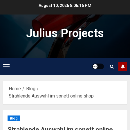
Skip
August 10, 2026
8:06:16 PM
to
content
Julius Projects
Primary
Menu
Home
Blog
Strahlende Auswahl im sonett online shop
Blog
Strahlende Auswahl im sonett online