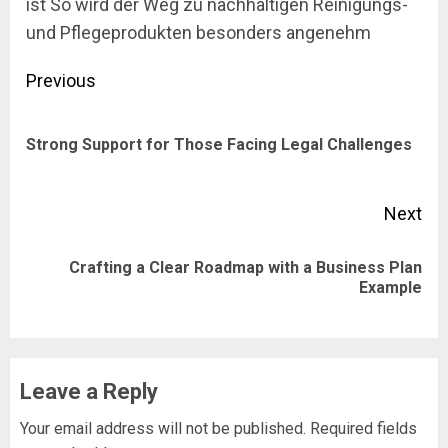
ist So wird der Weg zu nachhaltigen Reinigungs-
und Pflegeprodukten besonders angenehm
Post
Previous
navigation
Pre
Strong Support for Those Facing Legal Challenges
pos
Next
Crafting a Clear Roadmap with a Business Plan
Next
Example
post:
Leave a Reply
Your email address will not be published.
Required fields