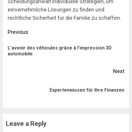
Scheidungsanwalt individuelle Strategien, um
einvernehmliche Lösungen zu finden und
rechtliche Sicherheit für die Familie zu schaffen.
Post
Previous
navigation
L’avenir des véhicules grâce à l’impression 3D
Pre
automobile
pos
Next
Next
Expertenwissen für Ihre Finanzen
post:
Leave a Reply