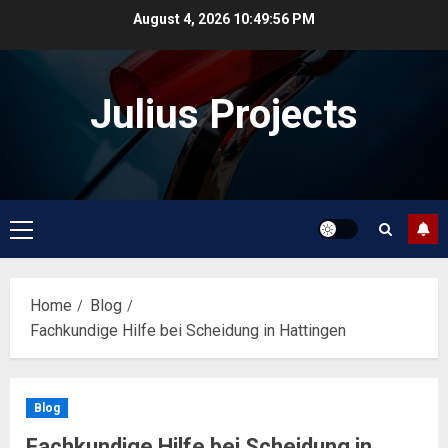
Skip
August 4, 2026
10:49:56 PM
to
content
Julius Projects
Primary
Menu
Home
Blog
Fachkundige Hilfe bei Scheidung in Hattingen
Blog
Fachkundige Hilfe bei Scheidung in