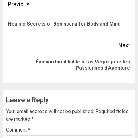
Post
Previous
navigation
Pre
Healing Secrets of Bobinsana for Body and Mind
pos
Next
Évasion Inoubliable à Las Vegas pour les
Next
Passionnés d’Aventure
post:
Leave a Reply
Your email address will not be published.
Required fields
are marked
*
Comment
*