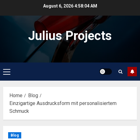
Skip
August 6, 2026
4:58:04 AM
to
content
Julius Projects
Primary
Menu
Home
Blog
Einzigartige Ausdrucksform mit personalisiertem
Schmuck
Blog